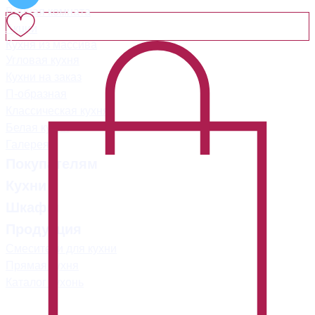
Ванная комната
Акции
Кухня из массива
Угловая кухня
Кухни на заказ
П-образная
Классическая кухня
Белая кухня
Галерея
Покупателям
Кухни
Шкафы
Продукция
Смесители для кухни
Прямая кухня
Каталог кухонь
mebel.savo-home@mail.ru