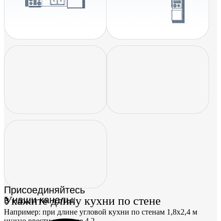
Присоединяйтесь
Укажите длину кухни по стене
в наши каналы:
Например: при длине угловой кухни по стенам 1,8x2,4 м
нужно ввести значение 4,2