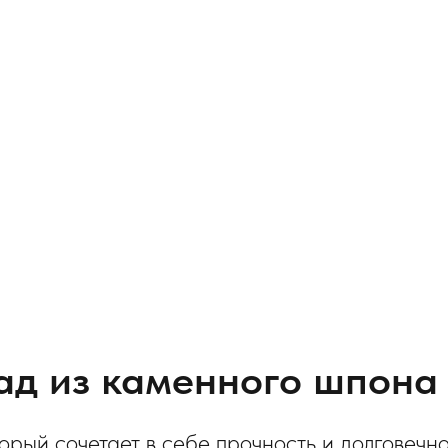
-образная
 островком
-образная
← Назад
Далее →
д из каменного шпона
орый сочетает в себе прочность и долговечно