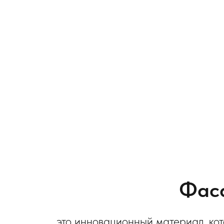
П
С
Т
Фаса
это инновационный материал, кот