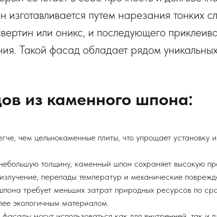
 изготавливается путем нарезания тонких с
авертин или оникс, и последующего приклеива
ния. Такой фасад обладает рядом уникальных
ов из каменного шпона:
егче, чем цельнокаменные плиты, что упрощает установку 
 небольшую толщину, каменный шпон сохраняет высокую пр
 излучение, перепады температур и механические поврежд
шпона требует меньших затрат природных ресурсов по ср
олее экологичным материалом.
 фасады могут использоваться как для внутренней, так и 