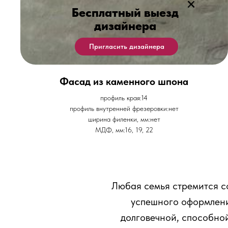
Бесплатный выезд
дизайнера
Пригласить дизайнера
Фасад из каменного шпона
профиль края:14
профиль внутренней фрезеровки:нет
ширина филенки, мм:нет
МДФ, мм:16, 19, 22
Любая семья стремится с
успешного оформлени
долговечной, способно