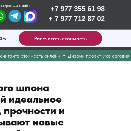
 вопрос, мы онлайн
+7 977 355 61 98
+ 7 977 712 87 02
ям
Рассчитать стоимость
те стоимость онлайн
Дизайн проект уже сегодня
Опе
ого шпона
й идеальное
, прочности и
рывают новые