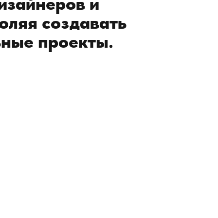
изайнеров и
воляя создавать
ьные проекты.