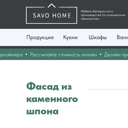
Мебель белорусского
производства по итальянским
технологиям
Продукция
Кухни
Шкафы
Ван
ера
Рассчитайте стоимость онлайн
Дизайн проект уж
Фасад из
каменного
шпона