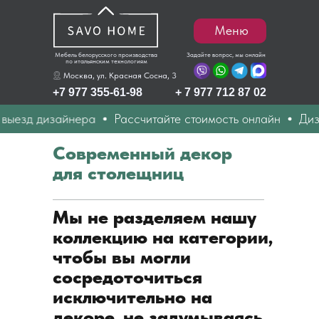
Меню
Мебель белорусского производства
Задайте вопрос, мы онлайн
по итальянским технологиям
Москва, ул. Красная Сосна, 3
+7 977 355-61-98
+ 7 977 712 87 02
д дизайнера
Рассчитайте стоимость онлайн
Дизайн п
Современный декор
для столещниц
Мы не разделяем нашу
коллекцию на категории,
чтобы вы могли
сосредоточиться
исключительно на
декоре, не задумываясь