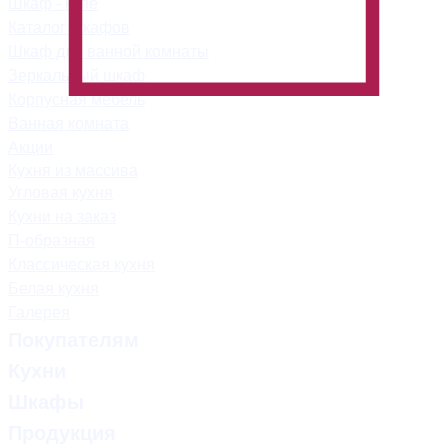
Шкаф - купе
Каталог шкафов
Шкаф для ванной комнаты
Зеркальный шкаф
Корпусная мебель
Ванная комната
Акции
Кухня из массива
Угловая кухня
Кухни на заказ
П-образная
Классическая кухня
Белая кухня
Галерея
Покупателям
Кухни
Шкафы
Продукция