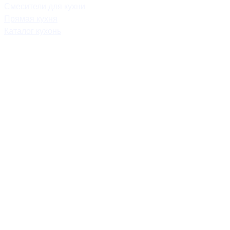
Смесители для кухни
Прямая кухня
Каталог кухонь
mebel.savo-home@mail.ru