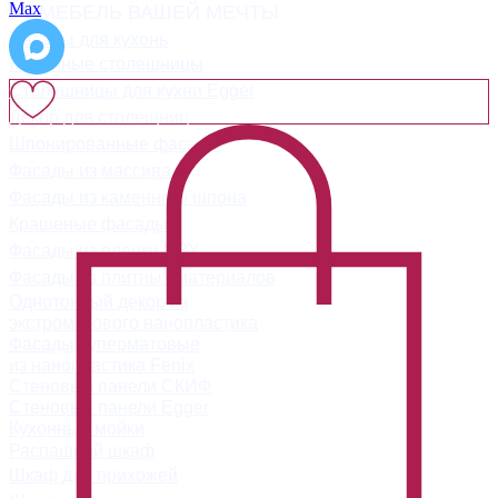
Max
МЕБЕЛЬ ВАШЕЙ МЕЧТЫ
Фасады для кухонь
Каменные столешницы
Столешницы для кухни Egger
Декор для столещниц
Шпонированные фасады
Фасады из массива
Фасады из каменного шпона
Крашеные фасады
Фасады из пленки ПВХ
Фасады из плитных материалов
Однотонный декор из
экстроматового нанопластика
Фасады суперматовые
из нанопластика Fenix
Стеновые панели СКИФ
Стеновые панели Egger
Кухонные мойки
Распашной шкаф
Шкаф для прихожей