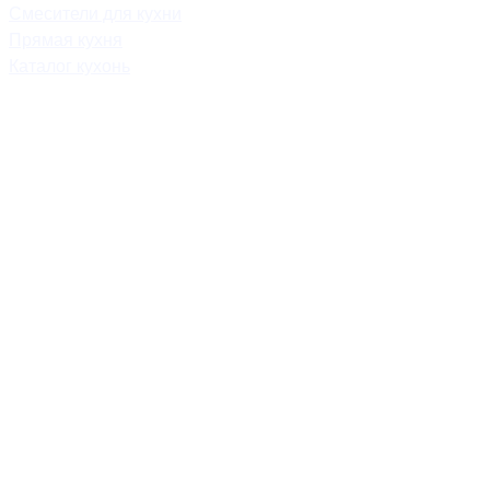
Смесители для кухни
Прямая кухня
Каталог кухонь
mebel.savo-home@mail.ru