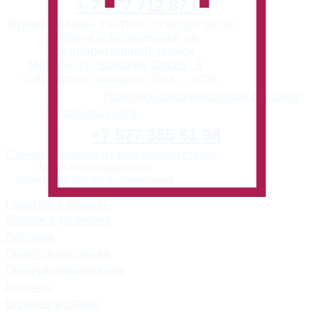
+ 7 977 712 87 02
Время работы: Пн-Пт с 10:00 до 19:00
Суббота и воскресенье по
предварительной записи
Москва, ул. Красная Сосна, 3
© Все права защищены 2008 — 2026
Политика конфиденциальности сайта
Разработка сайта
+7 977 355 61 98
Стеновые панели из закаленного стекла
Мебель белорусского
производства по итальянским
технологиям
Гарантия и возврат
Монтаж и установка
Доставка
Оплата и рассрочка
Оптовым покупателям
Контакты
Вопросы и ответы