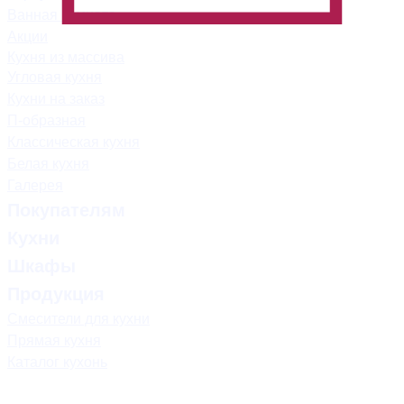
Ванная комната
Акции
Кухня из массива
Угловая кухня
Кухни на заказ
П-образная
Классическая кухня
Белая кухня
Галерея
Покупателям
Кухни
Шкафы
Продукция
Смесители для кухни
Прямая кухня
Каталог кухонь
mebel.savo-home@mail.ru