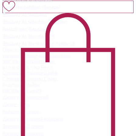
Шпонированные фасады
Фасады из массива
Фасады из каменного шпона
Крашеные фасады
Фасады из пленки ПВХ
Фасады из плитных материалов
Однотонный декор из
экстроматового нанопластика
Фасады суперматовые
из нанопластика Fenix
Стеновые панели СКИФ
Стеновые панели Egger
Кухонные мойки
Распашной шкаф
Шкаф для прихожей
Шкаф - купе
Каталог шкафов
Шкаф для ванной комнаты
Зеркальный шкаф
Корпусная мебель