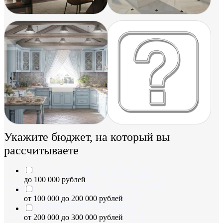
Укажите бюджет, на который вы
рассчитываете
+ 7 977 712 87 02
до 100 000 рублей
Время работы: Пн-Пт с 10:00 до 19:00
Суббота и воскресенье по
от 100 000 до 200 000 рублей
предварительной записи
Москва, ул. Красная Сосна, 3
от 200 000 до 300 000 рублей