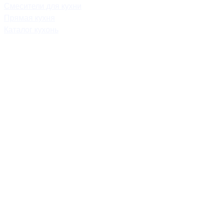
Смесители для кухни
Прямая кухня
Каталог кухонь
mebel.savo-home@mail.ru