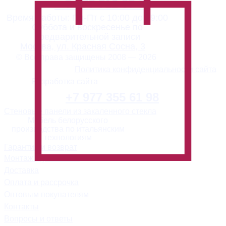
+ 7 977 712 87 02
Время работы: Пн-Пт с 10:00 до 19:00
Суббота и воскресенье по
предварительной записи
Москва, ул. Красная Сосна, 3
© Все права защищены 2008 — 2026
Политика конфиденциальности сайта
Разработка сайта
+7 977 355 61 98
Стеновые панели из закаленного стекла
Мебель белорусского
производства по итальянским
технологиям
Гарантия и возврат
Монтаж и установка
Доставка
Оплата и рассрочка
Оптовым покупателям
Контакты
Вопросы и ответы