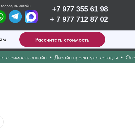
 вопрос, мы онлайн
+7 977 355 61 98
+ 7 977 712 87 02
ям
Рассчитать стоимость
тоимость онлайн
Дизайн проект уже сегодня
Операти