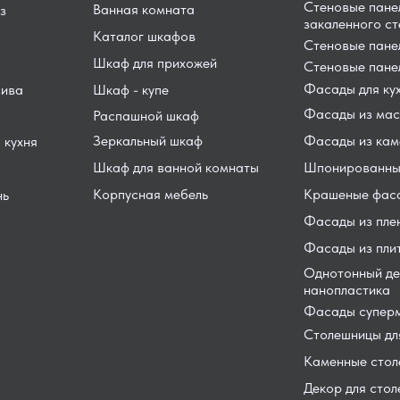
Стеновые пане
Ванная комната
з
закаленного ст
Каталог шкафов
Стеновые пан
Шкаф для прихожей
Стеновые пане
Фасады для ку
сива
Шкаф - купе
Фасады из мас
Распашной шкаф
Зеркальный шкаф
Фасады из кам
 кухня
Шкаф для ванной комнаты
Шпонированны
Корпусная мебель
Крашеные фас
нь
Фасады из пле
Фасады из пли
Однотонный де
нанопластика
Фасады суперм
Столешницы для
Каменные сто
Декор для сто