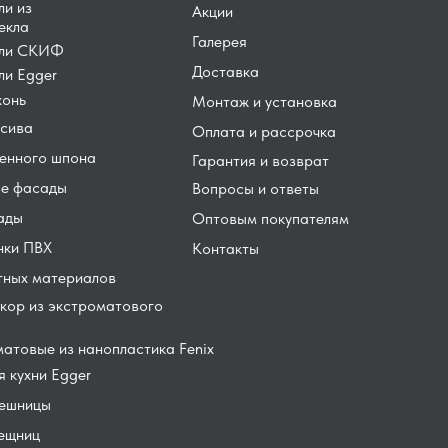
ли из
Акции
екла
Галерея
ели СКИФ
Доставка
ли Egger
хонь
Монтаж и установка
сива
Оплата и рассрочка
енного шпона
Гарантия и возврат
е фасады
Вопросы и ответы
ады
Оптовым покупателям
нки ПВХ
Контакты
тных материалов
кор из экстроматового
атовые из нанопластика Fenix
 кухни Egger
лешницы
лещниц