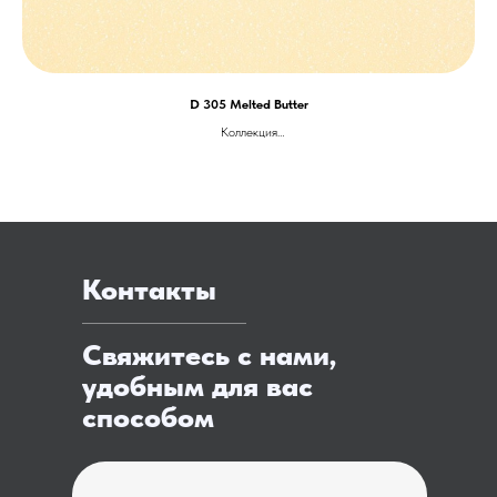
D 305 Melted Butter
Коллекция
Delicious Edition (D)
Тип поверхности
Глянцевая
Размеры слябов
3680 x 760 x 12 мм
Цена ОТ 18.000 за м.п.
Контакты
Свяжитесь с нами,
удобным для вас
способом