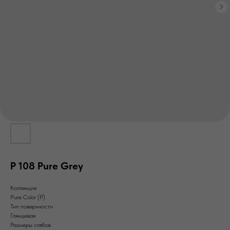
P 108 Pure Grey
Коллекция
Pure Color (P)
Тип поверхности
Глянцевая
Размеры слябов