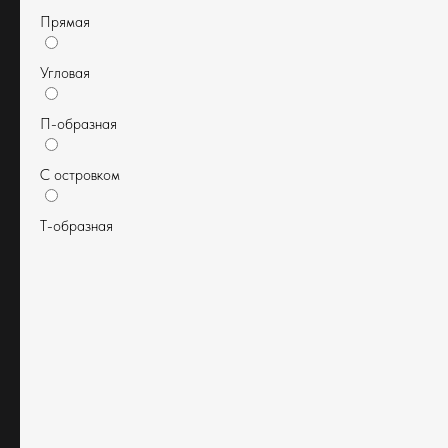
Прямая
Угловая
МЕБЕЛЬ ВАШЕЙ МЕЧТЫ
П-образная
Мебель белорусского
производства по итальянским
С островком
технологиям
Время работы: Пн-Пт с 10:00 до 19:00
Т-образная
Суббота и воскресенье по
предварительной записи
Москва, ул. Красная Сосна, 3
mebel.savo-home@mail.ru
+7 977 355 61 98
+ 7 977 712 87 02