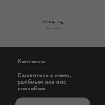
E 618 Saturn Ring
Коллекция
Explorer (E)
Тип поверхности
Глянцевая
Размеры слябов
3680 x 760 x 12 мм
Цена ОТ 18.000 за м.п.
Контакты
Свяжитесь с нами,
удобным для вас
способом