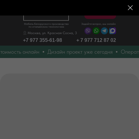
Меню
Мебель белорусского производства
Задайте вопрос, мы онлайн
по итальянским технологиям
Москва, ул. Красная Сосна, 3
+7 977 355-61-98
+ 7 977 712 87 02
оимость онлайн
Дизайн проект уже сегодня
Оператив