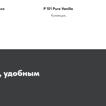
nco
P 101 Pure Vanilla
Коллекция
Pure Color (P)
Тип поверхности
Глянцевая
Размеры слябов
м
3680 x 760 x 12 мм
.п.
Цена ОТ 18.000 за м.п.
, удобным