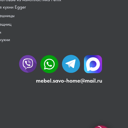
 кухни Egger
лешницы
лещниц
и
кухни
mebel.savo-home@mail.ru