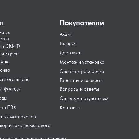
я
Покупателям
ли из
Акции
екла
Галерея
ели СКИФ
Доставка
ли Egger
хонь
Монтаж и установка
сива
Оплата и рассрочка
енного шпона
Гарантия и возврат
е фасады
Вопросы и ответы
ады
Оптовым покупателям
нки ПВХ
Контакты
тных материалов
кор из экстроматового
атовые из нанопластика Fenix