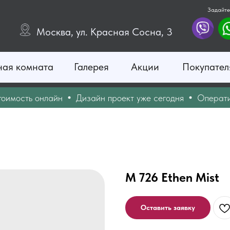
Задайте
Москва, ул. Красная Сосна, 3
ная комната
Галерея
Акции
Покупател
ость онлайн
Дизайн проект уже сегодня
Оперативны
М 726 Ethen Mist
Оставить заявку