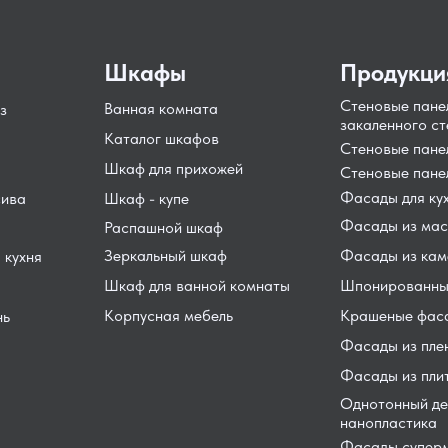
Шкафы
Продукци
Стеновые пане
Ванная комната
з
закаленного ст
Каталог шкафов
Стеновые пан
Шкаф для прихожей
Стеновые пане
Фасады для ку
сива
Шкаф - купе
Фасады из мас
Распашной шкаф
Зеркальный шкаф
Фасады из кам
 кухня
Шкаф для ванной комнаты
Шпонированны
Корпусная мебель
Крашеные фас
нь
Фасады из пле
Фасады из пли
Однотонный де
нанопластика
Фасады суперм