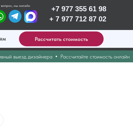
 вопрос, мы онлайн
+7 977 355 61 98
+ 7 977 712 87 02
ям
Рассчитать стоимость
й выезд дизайнера
Рассчитайте стоимость онлайн
Д