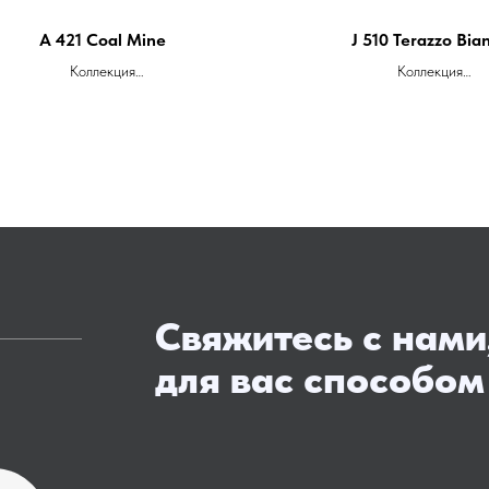
A 421 Coal Mine
J 510 Terazzo Bia
Коллекция
Коллекция
Adventure (A)
Jewel (J)
Тип поверхности
Тип поверхности
Глянцевая
Глянцевая
Размеры слябов
Размеры слябов
3680 x 760 x 12 мм
3680 x 760 x 12 м
Цена ОТ 18.000 за м.п.
Цена ОТ 18.000 за м
Свяжитесь с нами
для вас способом