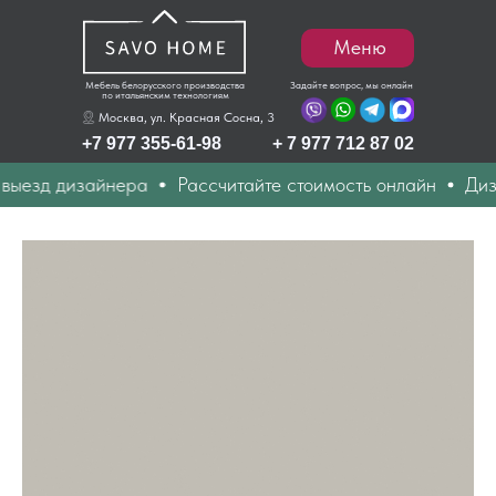
Меню
Мебель белорусского производства
Задайте вопрос, мы онлайн
по итальянским технологиям
Москва, ул. Красная Сосна, 3
+7 977 355-61-98
+ 7 977 712 87 02
 дизайнера
Рассчитайте стоимость онлайн
Дизайн пр