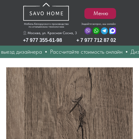
Меню
Мебель белорусского производства
Задайте вопрос, мы онлайн
по итальянским технологиям
Москва, ул. Красная Сосна, 3
+7 977 355-61-98
+ 7 977 712 87 02
 дизайнера
Рассчитайте стоимость онлайн
Дизайн пр