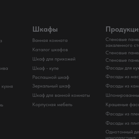
Шкафы
Продукци
Стеновые пане
Ванная комната
з
закаленного ст
Каталог шкафов
Стеновые пан
Шкаф для прихожей
Стеновые пане
Фасады для ку
сива
Шкаф - купе
Фасады из мас
Распашной шкаф
Зеркальный шкаф
Фасады из кам
 кухня
Шкаф для ванной комнаты
Шпонированны
Корпусная мебель
Крашеные фас
нь
Фасады из пле
Фасады из пли
Однотонный де
нанопластика