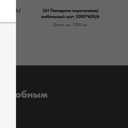
светлый /
261 Паладина коричневая/
*600/6
мебельный щит 3000*600/6
м
Длина, мм: 3000 мм
иф
Производитель: Скиф
мм
Ширина, мм: 600 мм
Артикул: 093522
.п.
Цена ОТ 5.500 за м.п.
, удобным