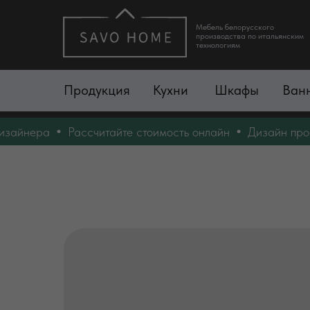
Мебель белорусского
производства по итальянским
технологиям
Продукция
Кухни
Шкафы
Ван
йнера
Рассчитайте стоимость онлайн
Дизайн проект 