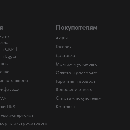
я
Покупателям
ли из
Акции
екла
Галерея
ели СКИФ
Доставка
ли Egger
хонь
Монтаж и установка
сива
Оплата и рассрочка
енного шпона
Гарантия и возврат
е фасады
Вопросы и ответы
ады
Оптовым покупателям
нки ПВХ
Контакты
тных материалов
кор из экстроматового