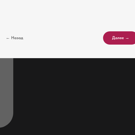
, 3
00
← Назад
Далее →