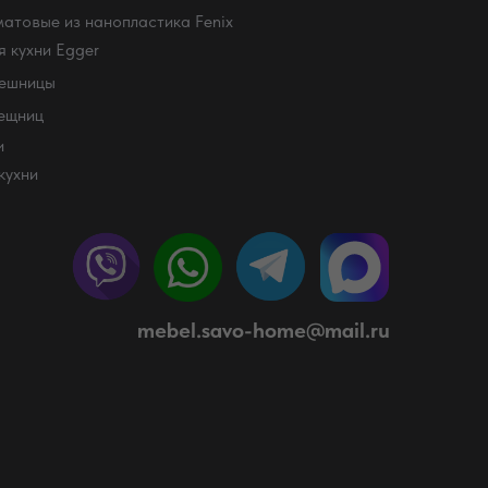
атовые из нанопластика Fenix
 кухни Egger
лешницы
лещниц
и
кухни
mebel.savo-home@mail.ru