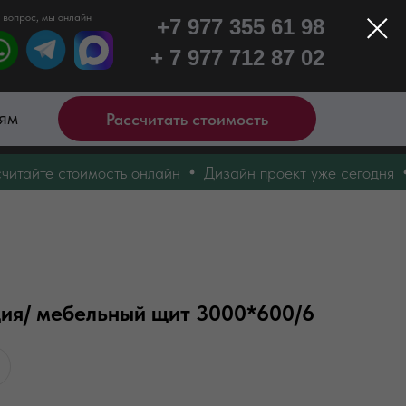
 вопрос, мы онлайн
+7 977 355 61 98
+ 7 977 712 87 02
ям
Рассчитать стоимость
йте стоимость онлайн
Дизайн проект уже сегодня
Оп
ция/ мебельный щит 3000*600/6