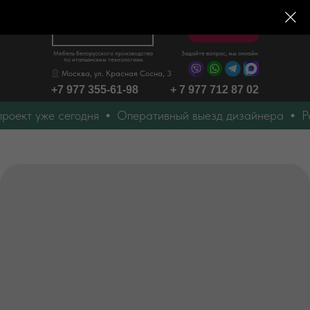
Меню
Мебель белорусского производства
Задайте вопрос, мы онлайн
по итальянским технологиям
Москва, ул. Красная Сосна, 3
+7 977 355-61-98
+ 7 977 712 87 02
оект уже сегодня
Оперативный выезд дизайнера
Рас