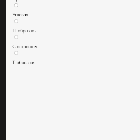
МЕБЕЛЬ ВАШЕЙ МЕЧТЫ
Угловая
Мебель белорусского
П-образная
производства по итальянским
технологиям
С островком
Время работы: Пн-Пт с 10:00 до 19:00
Суббота и воскресенье по
Т-образная
предварительной записи
Москва, ул. Красная Сосна, 3
mebel.savo-home@mail.ru
+7 977 355 61 98
+ 7 977 712 87 02