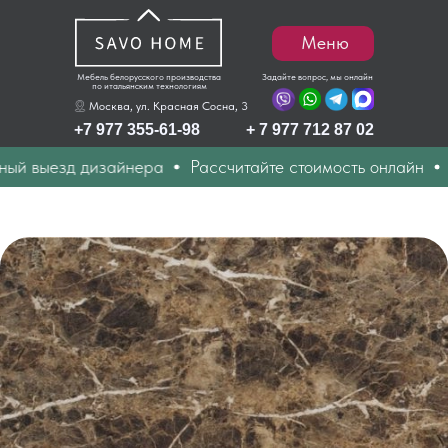
Меню
Мебель белорусского производства
Задайте вопрос, мы онлайн
по итальянским технологиям
Москва, ул. Красная Сосна, 3
+7 977 355-61-98
+ 7 977 712 87 02
 выезд дизайнера
Рассчитайте стоимость онлайн
Ди