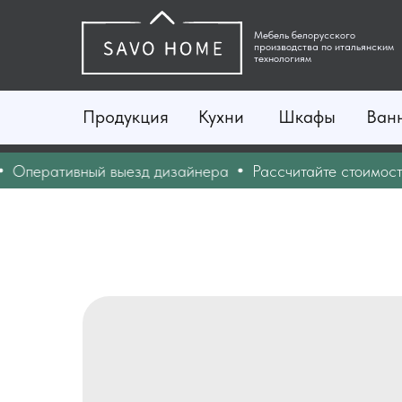
Мебель белорусского
производства по итальянским
технологиям
Продукция
Кухни
Шкафы
Ван
еративный выезд дизайнера
Рассчитайте стоимость о