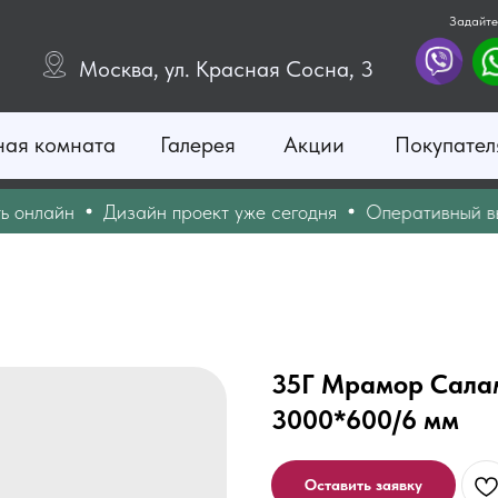
Задайте
Москва, ул. Красная Сосна, 3
ная комната
Галерея
Акции
Покупател
нлайн
Дизайн проект уже сегодня
Оперативный выез
35Г Мрамор Сала
3000*600/6 мм
Оставить заявку