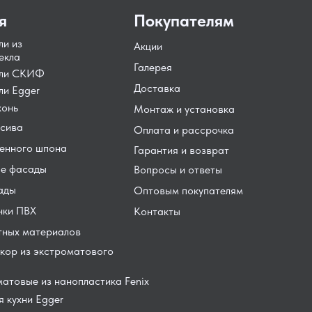
я
Покупателям
ли из
Акции
екла
Галерея
ели СКИФ
Доставка
ли Egger
хонь
Монтаж и установка
сива
Оплата и рассрочка
енного шпона
Гарантия и возврат
е фасады
Вопросы и ответы
ады
Оптовым покупателям
нки ПВХ
Контакты
тных материалов
кор из экстроматового
атовые из нанопластика Fenix
 кухни Egger