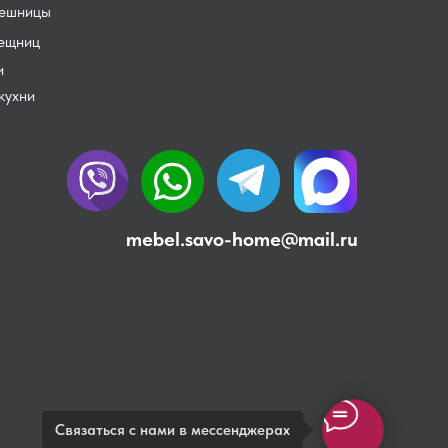
лешницы
лещниц
и
кухни
mebel.savo-home@mail.ru
Связаться с нами в мессенджерах