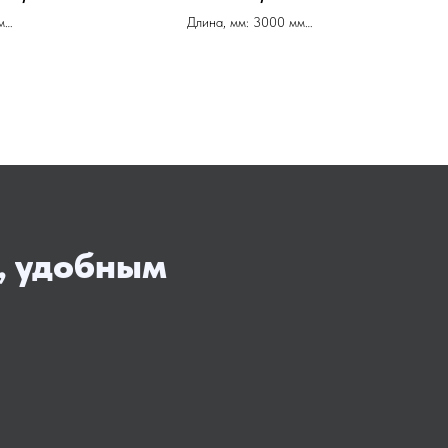
м
Длина, мм: 3000 мм
иф
Производитель: Скиф
мм
Ширина, мм: 600 мм
Артикул: 007273
.п.
Цена ОТ 5.500 за м.п.
, удобным