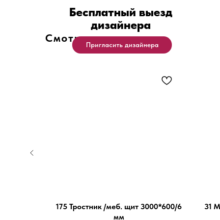
Бесплатный выезд
дизайнера
Смотрите также
Пригласить дизайнера
ий NEW/
175 Тростник /меб. щит 3000*600/6
31 
6 мм
мм