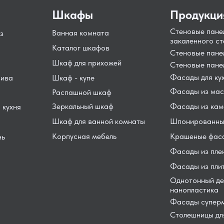
Шкафы
Продукци
Стеновые пане
Ванная комната
з
закаленного ст
Каталог шкафов
Стеновые пан
Шкаф для прихожей
Стеновые пане
Фасады для ку
сива
Шкаф - купе
Фасады из мас
Распашной шкаф
Зеркальный шкаф
Фасады из кам
 кухня
Шкаф для ванной комнаты
Шпонированны
Корпусная мебель
Крашеные фас
нь
Фасады из пле
Фасады из пли
Однотонный де
нанопластика
Фасады суперм
Столешницы для