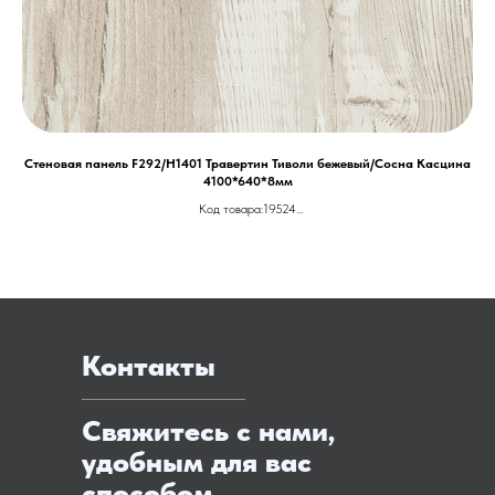
Стеновая панель F292/Н1401 Травертин Тиволи бежевый/Сосна Касцина
С
4100*640*8мм
Код товара:19524
Артикул:1402617
Единица: Штука
Бренд: EGGER
Размеры: 4100х640 мм
Толщина: 8 мм
Цена ОТ 24.500 за м.п.
Контакты
Свяжитесь с нами,
удобным для вас
способом