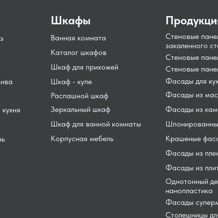
Шкафы
Продукци
Стеновые пане
Ванная комната
з
закаленного ст
Каталог шкафов
Стеновые пан
Шкаф для прихожей
Стеновые пане
Фасады для ку
сива
Шкаф - купе
Фасады из мас
Распашной шкаф
Зеркальный шкаф
Фасады из кам
 кухня
Шкаф для ванной комнаты
Шпонированны
Корпусная мебель
Крашеные фас
нь
Фасады из пле
Фасады из пли
Однотонный де
нанопластика
Фасады суперм
Столешницы для