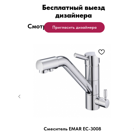
Бесплатный выезд
дизайнера
Смотрите также
Пригласить дизайнера
-7017
Смеситель EMAR EC-3008