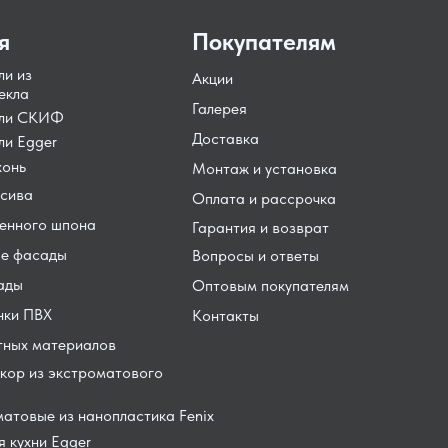
я
Покупателям
ли из
Акции
екла
Галерея
ели СКИФ
Доставка
ли Egger
хонь
Монтаж и установка
сива
Оплата и рассрочка
енного шпона
Гарантия и возврат
е фасады
Вопросы и ответы
ады
Оптовым покупателям
нки ПВХ
Контакты
тных материалов
кор из экстроматового
атовые из нанопластика Fenix
 кухни Egger