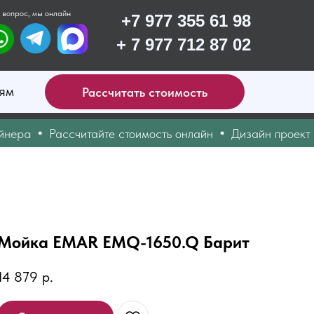
 вопрос, мы онлайн
+7 977 355 61 98
+ 7 977 712 87 02
ям
Рассчитать стоимость
ра
Рассчитайте стоимость онлайн
Дизайн проект уже
Мойка EMAR EMQ-1650.Q Барит
14 879
р.