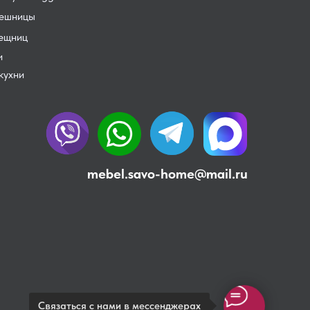
лешницы
лещниц
и
кухни
mebel.savo-home@mail.ru
Связаться с нами в мессенджерах