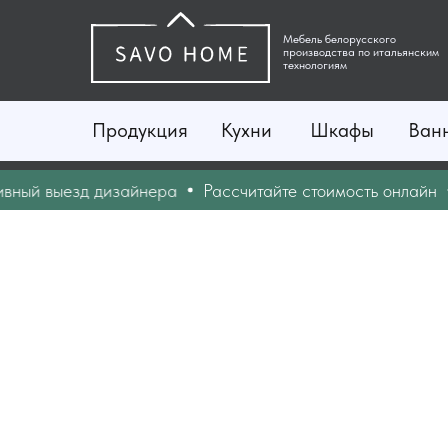
Мебель белорусского
производства по итальянским
технологиям
Продукция
Кухни
Шкафы
Ван
й выезд дизайнера
Рассчитайте стоимость онлайн
Ди