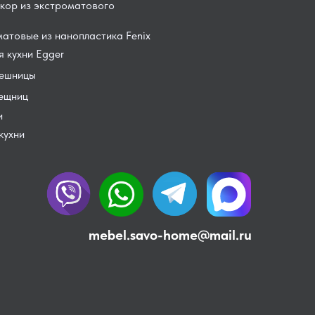
кор из экстроматового
атовые из нанопластика Fenix
 кухни Egger
лешницы
лещниц
и
кухни
mebel.savo-home@mail.ru