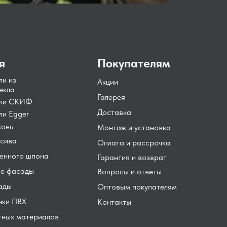
я
Покупателям
ли из
Акции
екла
Галерея
ели СКИФ
Доставка
ли Egger
хонь
Монтаж и установка
сива
Оплата и рассрочка
енного шпона
Гарантия и возврат
е фасады
Вопросы и ответы
ады
Оптовым покупателям
нки ПВХ
Контакты
тных материалов