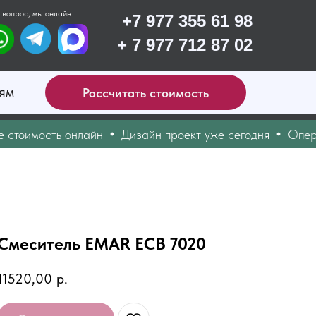
 вопрос, мы онлайн
+7 977 355 61 98
+ 7 977 712 87 02
ям
Рассчитать стоимость
оимость онлайн
Дизайн проект уже сегодня
Оператив
Смеситель EMAR ЕСВ 7020
11520,00
р.