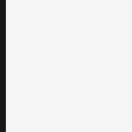
Столешницы для кухни Egger
Каменные столешницы
Декор для столещниц
Фасады для кухонь
Фасады из массива
Фасады из каменного шпона
Шпонированные фасады
Крашеные фасады
Фасады из пленки ПВХ
Фасады из плитных материалов
Однотонный декор из
экстроматового нанопластика
Фасады суперматовые
из нанопластика Fenix
Стеновые панели из закаленного стекла
Стеновые панели СКИФ