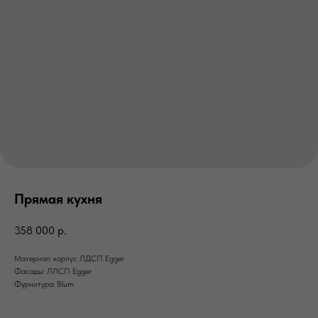
Прямая кухня
358 000
р.
Материал: корпус ЛДСП Egger
Фасады: ЛЛСП Egger
Фурнитура: Blum