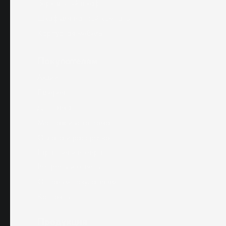
Зеркальный шкаф
Шкаф для ванной комнаты
Корпусная мебель
Покупателям
Акции
Галерея
Доставка
Монтаж и установка
Оплата и рассрочка
Гарантия и возврат
Вопросы и ответы
Оптовым покупателям
Контакты
Продукция