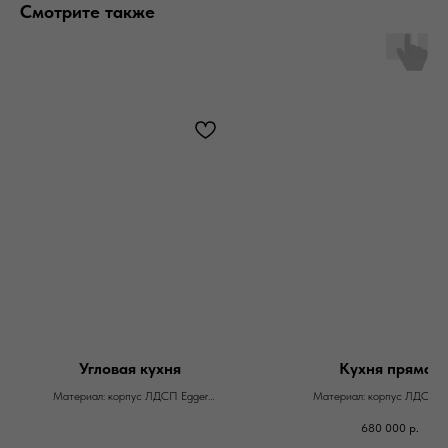
Смотрите также
Угловая кухня
Кухня прямая
Материал: корпус ЛДСП Egger
Материал: корпус ЛДСП E
Фасады: эмаль матовая и шпон
Фасады: нанопластик Fe
680 000
р.
Фурнитура: Blum
Фурнитура: Blum