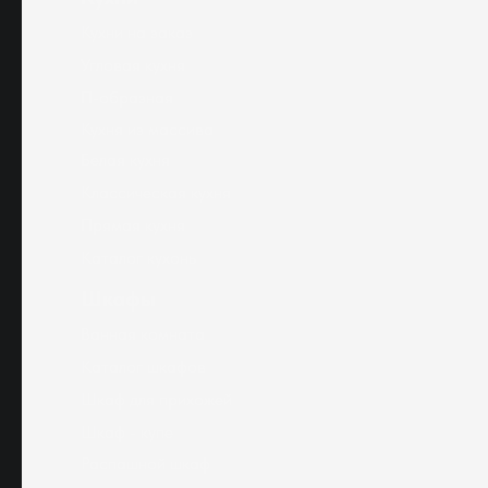
Кухни на заказ
Угловая кухня
П-образная
Кухня из массива
Белая кухня
Классическая кухня
Прямая кухня
Каталог кухонь
Шкафы
Ванная комната
Каталог шкафов
Шкаф для прихожей
Шкаф - купе
Распашной шкаф