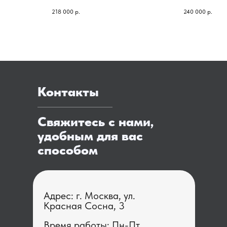
Фасады: эмаль глянец
Фасады: эмаль матова
218 000
р.
240 000
р.
Фурнитура: Blum
Фурнитура: Blum
Контакты
Свяжитесь с нами,
удобным для вас
способом
Адрес: г. Москва, ул.
Красная Сосна, 3
Время работы: Пн-Пт