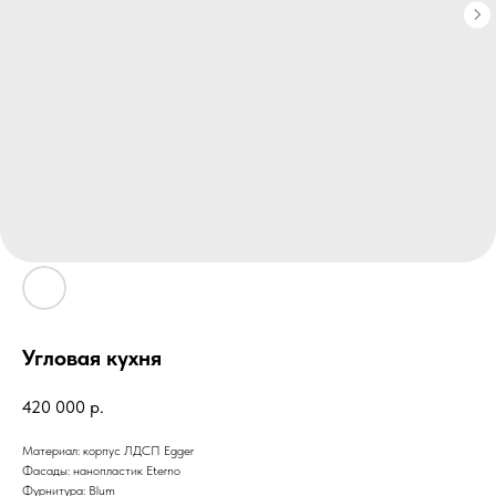
Угловая кухня
420 000
р.
Материал: корпус ЛДСП Egger
Фасады: нанопластик Eterno
Фурнитура: Blum