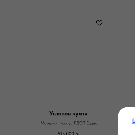
Угловая кухня
Материал: корпус ЛДСП Egger
Фасады: эмаль матовая
515 000
р.