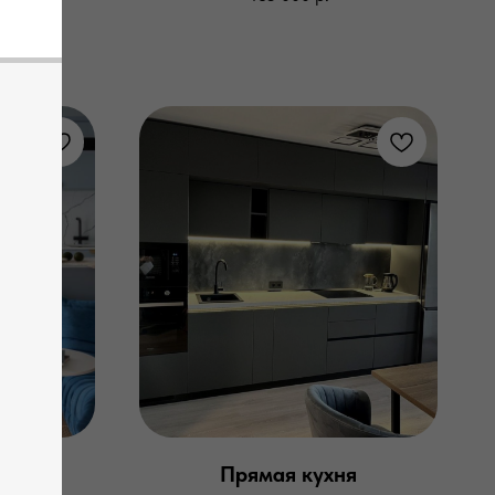
го.
пользовали:
er цвет бело-
97 покрытие
ль ЛДСП Egger
Прямая кухня