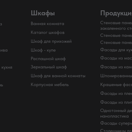
Шкафы
Продукци
Стеновые пане
Ванная комната
з
закаленного ст
Каталог шкафов
Стеновые пан
Шкаф для прихожей
Стеновые пане
Фасады для ку
сива
Шкаф - купе
Фасады из мас
Распашной шкаф
Зеркальный шкаф
Фасады из кам
 кухня
Шкаф для ванной комнаты
Шпонированны
Корпусная мебель
Крашеные фас
нь
Фасады из пле
Фасады из пли
Однотонный де
нанопластика
Фасады суперм
Столешницы для