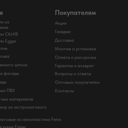
я
Покупателям
ли из
Акции
екла
Галерея
ели СКИФ
Доставка
ли Egger
хонь
Монтаж и установка
сива
Оплата и рассрочка
енного шпона
Гарантия и возврат
е фасады
Вопросы и ответы
ады
Оптовым покупателям
нки ПВХ
Контакты
тных материалов
кор из экстроматового
атовые из нанопластика Fenix
 кухни Egger