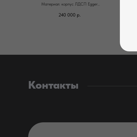
Материал: корпус ЛДСП Egger
Фас
Фасады: эмаль матовая
С
240 000
р.
Фурнитура: Blum
алюм
Ма
Изю
столе
зону ш
Контакты