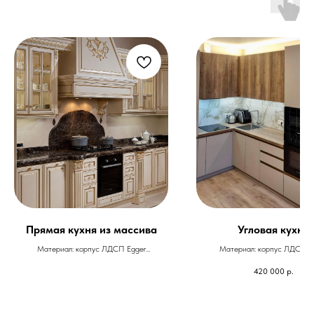
Прямая кухня из массива
Угловая кухня
Материал: корпус ЛДСП Egger
Материал: корпус ЛДСП E
Фасады: массив ясеня
Фасады: нанопластик Ete
420 000
р.
Фурнитура: Blum
Фурнитура: Blum