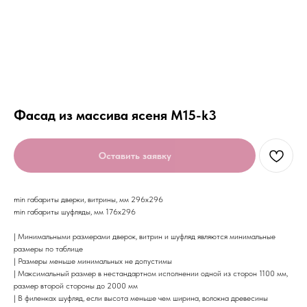
Фасад из массива ясеня М15-k3
Оставить заявку
min габариты дверки, витрины, мм 296х296
min габариты шуфляды, мм 176х296
| Минимальными размерами дверок, витрин и шуфляд являются минимальные
размеры по таблице
| Размеры меньше минимальных не допустимы
| Максимальный размер в нестандартном исполнении одной из сторон 1100 мм,
размер второй стороны до 2000 мм
| В филенках шуфляд, если высота меньше чем ширина, волокна древесины