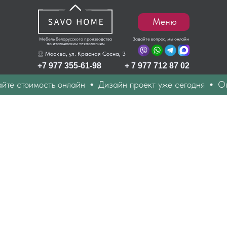
Меню
Мебель белорусского производства
Задайте вопрос, мы онлайн
по итальянским технологиям
Москва, ул. Красная Сосна, 3
+7 977 355-61-98
+ 7 977 712 87 02
те стоимость онлайн
Дизайн проект уже сегодня
Опе