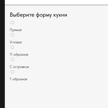
Выберите форму кухни
Прямая
Угловая
П-образная
С островком
МЕБЕЛЬ ВАШЕЙ МЕЧТЫ
Т-образная
Мебель белорусского
производства по итальянским
технологиям
Время работы: Пн-Пт с 10:00 до 19:00
Суббота и воскресенье по