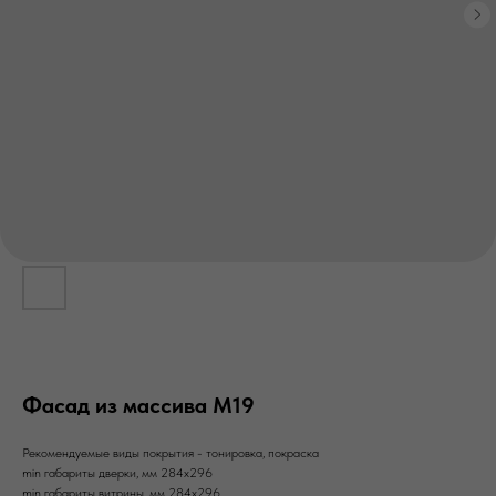
Фасад из массива М19
Рекомендуемые виды покрытия - тонировка, покраска
min габариты дверки, мм 284х296
min габариты витрины, мм 284х296