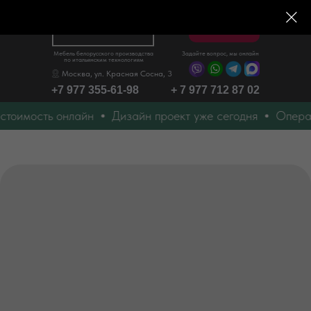
Меню
Мебель белорусского производства
Задайте вопрос, мы онлайн
по итальянским технологиям
Москва, ул. Красная Сосна, 3
+7 977 355-61-98
+ 7 977 712 87 02
оимость онлайн
Дизайн проект уже сегодня
Оператив