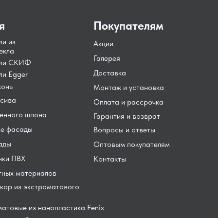
я
Покупателям
ли из
Акции
екла
Галерея
ели СКИФ
Доставка
ли Egger
хонь
Монтаж и установка
сива
Оплата и рассрочка
енного шпона
Гарантия и возврат
е фасады
Вопросы и ответы
ады
Оптовым покупателям
нки ПВХ
Контакты
тных материалов
кор из экстроматового
атовые из нанопластика Fenix