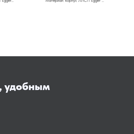
 Egger
Материал: корпус ЛЛСП Egger
Фасады: эмаль матовая
Фурнитура: Blum
, удобным