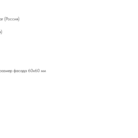
ar (Россия)
я)
,
: размер фасада 60х60 мм