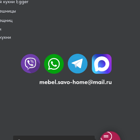
 кухни Egger
лешницы
лещниц
и
кухни
mebel.savo-home@mail.ru