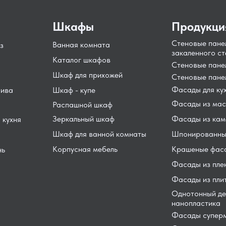
Шкафы
Продукци
Стеновые пане
Ванная комната
з
закаленного ст
Каталог шкафов
Стеновые пан
Шкаф для прихожей
Стеновые пане
Фасады для ку
сива
Шкаф - купе
Фасады из мас
Распашной шкаф
Зеркальный шкаф
Фасады из кам
 кухня
Шкаф для ванной комнаты
Шпонированны
Корпусная мебель
Крашеные фас
нь
Фасады из пле
Фасады из пли
Однотонный де
нанопластика
Фасады суперм