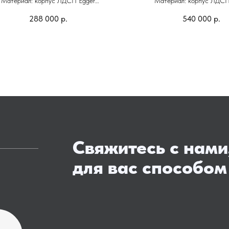
Материал: корпус ЛДСП Egger
Материал: корпус ЛДСП
ады: эмаль матовая и ЛДСП Egger
Фасады: Eterno
288 000
р.
540 000
р.
Фурнитура: Blum
Фурнитура: Blum
Свяжитесь с нами
для вас способом