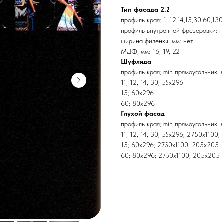
Тип фасада 2.2
профиль края: 11,12,14,15,30,60,13
профиль внутренней фрезеровки: 
ширина филенки, мм: нет
МДФ, мм: 16, 19, 22
Шуфляда
профиль края; min прямоугольник, 
11, 12, 14, 30; 55x296
15; 60x296
60; 80x296
Глухой фасад
профиль края; min прямоугольник, 
11, 12, 14, 30; 55x296; 2750x1100
15; 60x296; 2750x1100; 205x205
60; 80x296; 2750x1100; 205x205