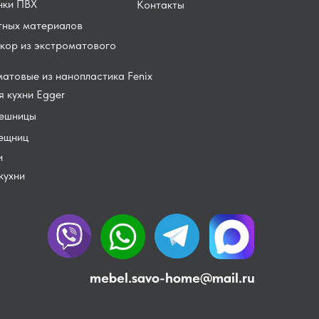
нки ПВХ
Контакты
тных материалов
кор из экстроматового
атовые из нанопластика Fenix
 кухни Egger
лешницы
лещниц
и
кухни
mebel.savo-home@mail.ru