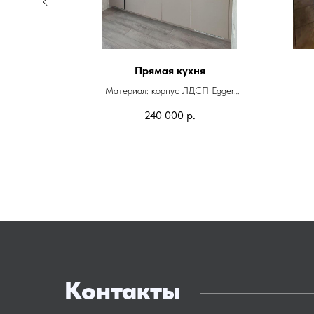
Прямая кухня
Egger
Материал: корпус ЛДСП Egger
Фасады: эмаль матовая
240 000
р.
Фурнитура: Blum
Контакты