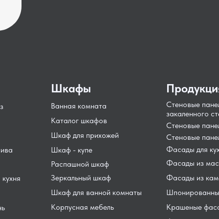
Шкафы
Продукци
Стеновые пане
Ванная комната
з
закаленного ст
Каталог шкафов
Стеновые пан
Шкаф для прихожей
Стеновые пане
Фасады для ку
сива
Шкаф - купе
Фасады из мас
Распашной шкаф
Зеркальный шкаф
Фасады из кам
 кухня
Шкаф для ванной комнаты
Шпонированны
Корпусная мебель
Крашеные фас
нь