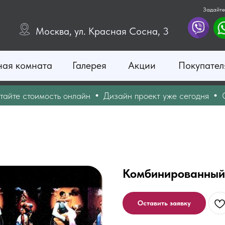
Задайте
Москва, ул. Красная Сосна, 3
ная комната
Галерея
Акции
Покупател
 стоимость онлайн
Дизайн проект уже сегодня
Опера
Комбинированный 
Оставить заявку