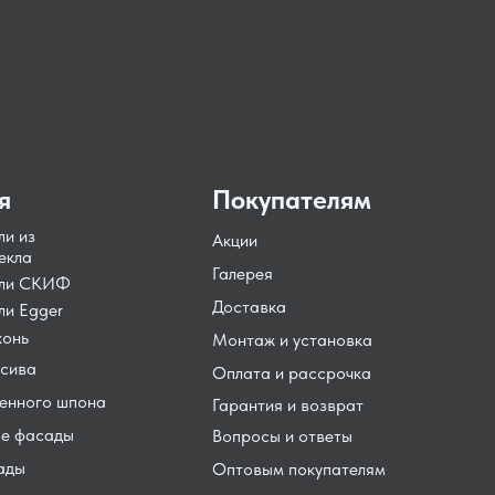
я
Покупателям
ли из
Акции
екла
Галерея
ели СКИФ
Доставка
ли Egger
хонь
Монтаж и установка
сива
Оплата и рассрочка
енного шпона
Гарантия и возврат
е фасады
Вопросы и ответы
ады
Оптовым покупателям