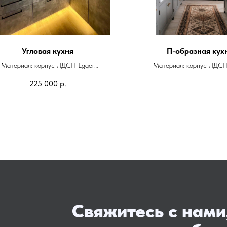
Угловая кухня
П-образная кух
Материал: корпус ЛДСП Egger
Материал: корпус ЛДСП
Фасады: ЛДСП Egger
Фасады: эмаль мато
225 000
р.
Фурнитура: Blum
Стекло z-профиль
Фурнитура: Blum
Свяжитесь с нами