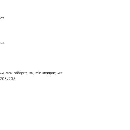
0
нет
мм:
мм; max габарит, мм; min квадрат, мм
; 205x205