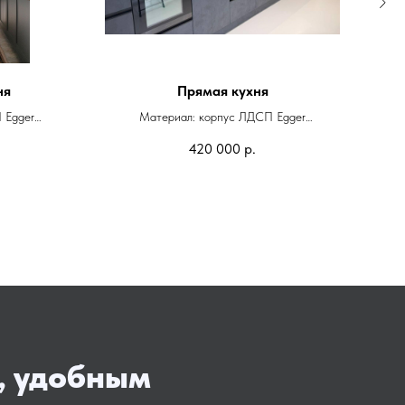
ня
Прямая кухня
 Egger
Материал: корпус ЛДСП Egger
вые
Фасады: ЛДСП Egger
420 000
р.
Фурнитура: Blum
, удобным