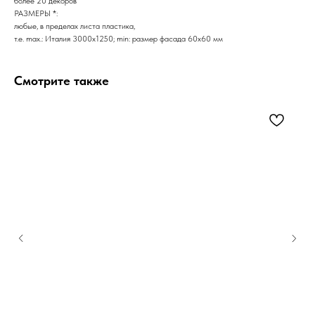
более 20 декоров
РАЗМЕРЫ *:
любые, в пределах листа пластика,
т.е. max.: Италия 3000х1250; min: размер фасада 60х60 мм
Смотрите также