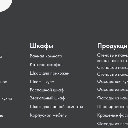
Шкафы
Продукци
Стеновые пане
Ванная комната
з
закаленного ст
Каталог шкафов
Стеновые пан
Шкаф для прихожей
Стеновые пане
Фасады для ку
сива
Шкаф - купе
Фасады из мас
Распашной шкаф
Зеркальный шкаф
Фасады из кам
 кухня
Шкаф для ванной комнаты
Шпонированны
Корпусная мебель
Крашеные фас
нь
Фасады из пле