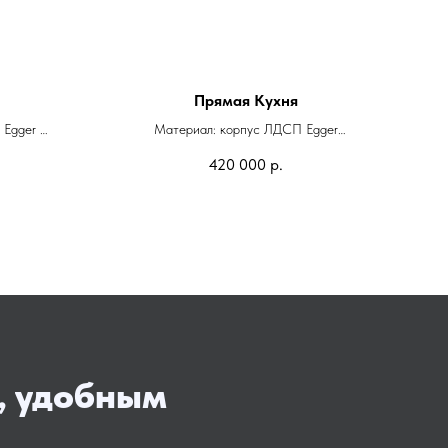
Прямая Кухня
 Egger
Материал: корпус ЛДСП Egger
патина
Фасады: Эмаль NCS+Eterno
420 000
р.
Фурнитура: Blum
, удобным