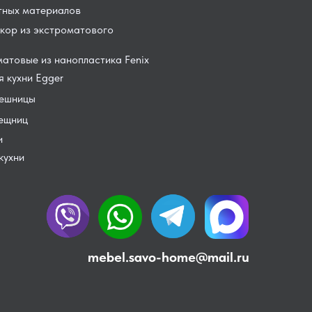
тных материалов
кор из экстроматового
атовые из нанопластика Fenix
 кухни Egger
лешницы
лещниц
и
кухни
mebel.savo-home@mail.ru