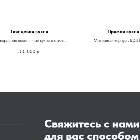
Глянцевая кухня
Прямая кухня
екрасная локаничная кухня в стиле
Материал: корпус ЛДСП
имализм. Все многофункционально и
Фасады: эмаль матовая 
310 000
р.
при этом ничего лишнего.
Фурнитура: Blum
роизводстве кухни мы использовали:
ус выполнен из ДСП Egger цвет бело-
серый U775st9
сады цвет Tikkurila H497 покрытие
глянец
олешница и стеновая панель ЛДСП
Egger
Свяжитесь с нами
для вас способом