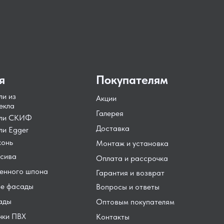
я
Покупателям
ли из
Акции
екла
Галерея
ели СКИФ
Доставка
ли Egger
хонь
Монтаж и установка
сива
Оплата и рассрочка
енного шпона
Гарантия и возврат
е фасады
Вопросы и ответы
ады
Оптовым покупателям
нки ПВХ
Контакты