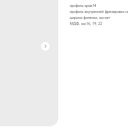
профиль края:14
профиль внутренней фрезеровки:с
ширина филенки, мм:нет
МДФ, мм:16, 19, 22