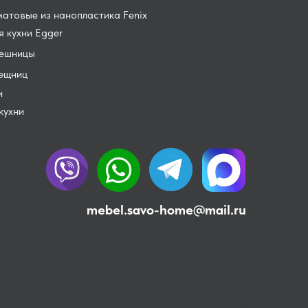
атовые из нанопластика Fenix
 кухни Egger
лешницы
лещниц
и
кухни
mebel.savo-home@mail.ru