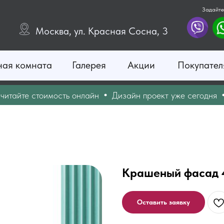
Задайте
Москва, ул. Красная Сосна, 3
ная комната
Галерея
Акции
Покупател
йте стоимость онлайн
Дизайн проект уже сегодня
Оп
Крашеный фасад 4
Оставить заявку