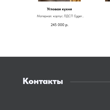
Угловая кухня
Egger
Материал: корпус ЛДСП Egger
ая
Фасады: эмаль матовая
245 000
р.
Фурнитура: Blum
Контакты