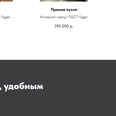
Прямая кухня
 Egger
Материал: корпус ЛДСП Egger
вая
Фасады: эмаль матовая
395 000
р.
Стекло: в z-профиле
Фурнитура: Blum
Ст
, удобным