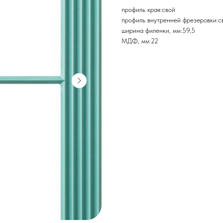
профиль края:свой
профиль внутренней фрезеровки:с
ширина филенки, мм:59,5
МДФ, мм:22