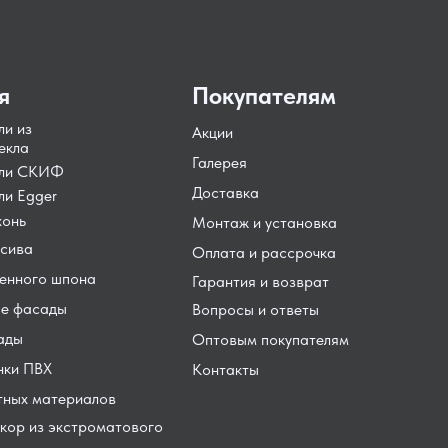
я
Покупателям
ли из
Акции
екла
Галерея
ели СКИФ
Доставка
ли Egger
хонь
Монтаж и установка
сива
Оплата и рассрочка
енного шпона
Гарантия и возврат
е фасады
Вопросы и ответы
ады
Оптовым покупателям
нки ПВХ
Контакты
тных материалов
кор из экстроматового