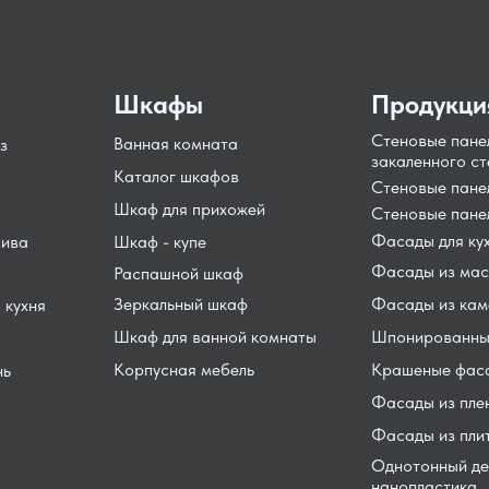
Шкафы
Продукци
Стеновые пане
Ванная комната
з
закаленного ст
Каталог шкафов
Стеновые пан
Шкаф для прихожей
Стеновые пане
Фасады для ку
сива
Шкаф - купе
Фасады из мас
Распашной шкаф
Зеркальный шкаф
Фасады из кам
 кухня
Шкаф для ванной комнаты
Шпонированны
Корпусная мебель
Крашеные фас
нь
Фасады из пле
Фасады из пли
Однотонный де
нанопластика